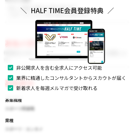
・新しい挑戦に前向きに取り組める方
＼
HALF TIME会員登録特典
／
・スポーツビジネスに強い関心をお持ちの方
募集の背景
事業拡大に伴い、組織体制を強化するためのメンバーを募集しま
す。
非公開求人を含む全求人にアクセス可能
業界に精通したコンサルタントからスカウトが届く
募集要項
新着求人を毎週メルマガで受け取れる
募集職種
スポーツ関連職
業種
スポーツ・エンタメ