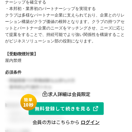
ナーシップを確立する
・本邦初・業界初のパートナーシップを実現する
クラブは多様なパートナー企業に支えられており、企業とのリレ
ーション構築がクラブ価値の根幹となります。クラブの持つアセ
ットとパートナー企業のニーズをマッチングさせ、ニーズに応じ
て提案をすることで、持続可能でより強い関係性を構築すること
がビジネスソリューション部の役割になります。
【受動喫煙対策】
屋内禁煙
必須条件
・関連業務での実務経験をお持ちの方
・基本的なPC操作スキル
求人詳細は会員限定
・チームでの協働を大切にできる方
簡単
1
0秒
歓迎条件
無料登録して続きを見る
・同業界での就業経験がある方
・関連分野の知見をお持ちの方
会員の方はこちらから
ログイン
求める人物像