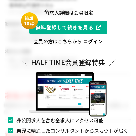
・基本的なPC操作スキル
求人詳細は会員限定
・チームでの協働を大切にできる方
簡単
1
0秒
歓迎条件
無料登録して続きを見る
・同業界での就業経験がある方
・関連分野の知見をお持ちの方
会員の方はこちらから
ログイン
求める人物像
・新しい挑戦に前向きに取り組める方
＼
HALF TIME会員登録特典
／
・スポーツビジネスに強い関心をお持ちの方
募集の背景
事業拡大に伴い、組織体制を強化するためのメンバーを募集しま
す。
非公開求人を含む全求人にアクセス可能
業界に精通したコンサルタントからスカウトが届く