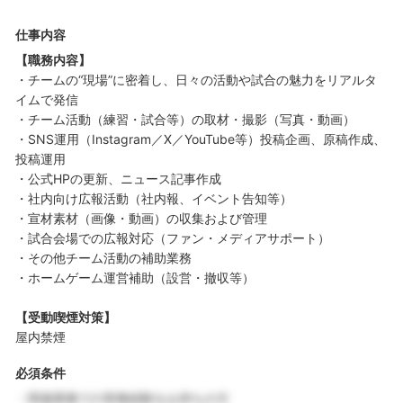
仕事内容
【職務内容】
・チームの“現場”に密着し、日々の活動や試合の魅力をリアルタ
イムで発信
・チーム活動（練習・試合等）の取材・撮影（写真・動画）
・SNS運用（Instagram／X／YouTube等）投稿企画、原稿作成、
投稿運用
・公式HPの更新、ニュース記事作成
・社内向け広報活動（社内報、イベント告知等）
・宣材素材（画像・動画）の収集および管理
・試合会場での広報対応（ファン・メディアサポート）
・その他チーム活動の補助業務
・ホームゲーム運営補助（設営・撤収等）
【受動喫煙対策】
屋内禁煙
必須条件
・関連業務での実務経験をお持ちの方