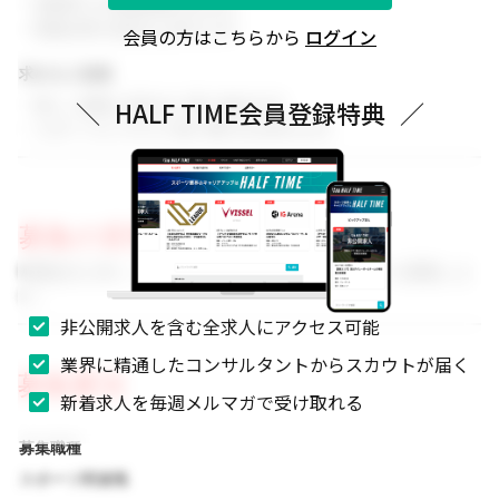
・同業界での就業経験がある方
・関連分野の知見をお持ちの方
会員の方はこちらから
ログイン
求める人物像
・新しい挑戦に前向きに取り組める方
＼
HALF TIME会員登録特典
／
・スポーツビジネスに強い関心をお持ちの方
募集の背景
事業拡大に伴い、組織体制を強化するためのメンバーを募集しま
す。
非公開求人を含む全求人にアクセス可能
業界に精通したコンサルタントからスカウトが届く
募集要項
新着求人を毎週メルマガで受け取れる
募集職種
スポーツ関連職