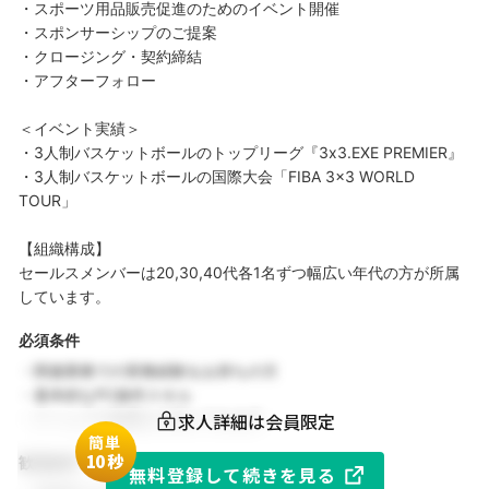
・スポーツ用品販売促進のためのイベント開催
・スポンサーシップのご提案
・クロージング・契約締結
・アフターフォロー
＜イベント実績＞
・3人制バスケットボールのトップリーグ『3x3.EXE PREMIER』
・3人制バスケットボールの国際大会「FIBA 3x3 WORLD
TOUR」
【組織構成】
セールスメンバーは20,30,40代各1名ずつ幅広い年代の方が所属
しています。
必須条件
・関連業務での実務経験をお持ちの方
・基本的なPC操作スキル
求人詳細は会員限定
・チームでの協働を大切にできる方
簡単
1
0秒
歓迎条件
無料登録して続きを見る