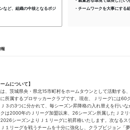
・裁量ある環境で成長したい
ンなど、組織の中核となるポジ
・チームワークを大事にする
情報
チームについて】
社は、茨城県央・県北15市町村をホームタウンとして活動する
）に所属するプロサッカークラブです。現在、Ｊリーグには60
・Ｊ３の3つに分かれて、毎シーズン昇降格の入れ替えを行いな
クは2000年のＪリーグ加盟以来、26シーズン所属したＪ２リ
2026シーズンよりＪ１リーグに初昇格いたします。次なる
、Ｊ１リーグを戦うチームを十分に強化し、クラブビジョン「