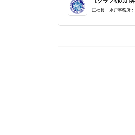
【クラブ初のJ1
正社員
水戸事務所：茨