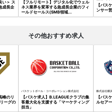
い＞ ス
【フルリモート】デジタル化でウェル
【バス
急成長企
ネス業界を変革する急成長企業のフィ
ンサー
ールドセールス(SMB領域...
その他おすすめ求人
バスケットボール・コーポレーション株式会社
株式会社横
高峰のリ
【バスケ求人】B.LEAGUEクラブの集
【バス
Vリーグの
客最大化を支援する「マーケティング
ルセア
担当」