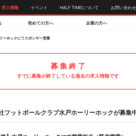
求人情報
イベント
HALF TIMEについて
お問い合わ
る
初めての方へ
企業の方へ
ーリーホックにてスポンサー営業
募 集 終 了
すでに募集が終了している過去の求人情報です
社フットボールクラブ水戸ホーリーホックが募集