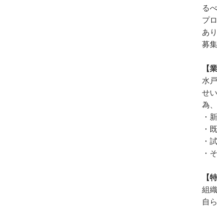
る
プ
あ
募
【
水
せ
為
・
・
・
・
【
組
自