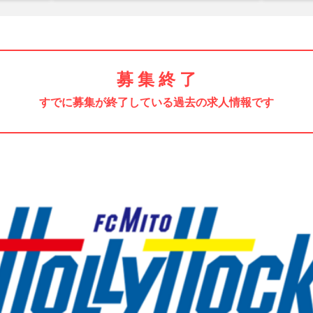
募 集 終 了
すでに募集が終了している過去の求人情報です