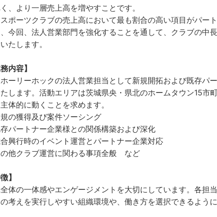
べく、より一層売上高を増やすことです。
ロスポーツクラブの売上高において最も割合の高い項目がパー
り、今回、法人営業部門を強化することを通して、クラブの中
集いたします。
業務内容】
戸ホーリーホックの法人営業担当として新規開拓および既存パ
いたします。活動エリアは茨城県央・県北のホームタウン15市
、主体的に動くことを求めます。
新規の獲得及び案件ソーシング
既存パートナー企業様との関係構築および深化
試合興行時のイベント運営とパートナー企業対応
その他クラブ運営に関わる事項全般 など
特徴】
織全体の一体感やエンゲージメントを大切にしています。各担
らの考えを実行しやすい組織環境や、働き方を選択できるよう