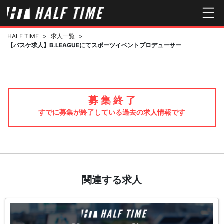
HALF TIME
>
求人一覧
>
【バスケ求人】B.LEAGUEにてスポーツイベントプロデューサー
募 集 終 了
すでに募集が終了している過去の求人情報です
関連する求人