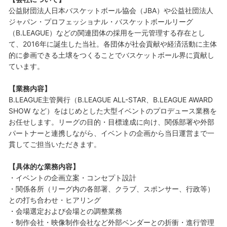
公益財団法人日本バスケットボール協会（JBA）や公益社団法人
ジャパン・プロフェッショナル・バスケットボールリーグ
（B.LEAGUE）などの関連団体の採用を一元管理する存在とし
て、2016年に誕生した当社。各団体が社会貢献や経済活動に主体
的に参画できる土壌をつくることでバスケットボール界に貢献し
ています。
【業務内容】
B.LEAGUE主管興行（B.LEAGUE ALL-STAR、B.LEAGUE AWARD
SHOW など）をはじめとした大型イベントのプロデュース業務を
お任せします。リーグの目的・目標達成に向け、関係部署や外部
パートナーと連携しながら、イベントの企画から当日運営まで一
貫してご担当いただきます。
【具体的な業務内容】
・イベントの企画立案・コンセプト設計
・関係各所（リーグ内の各部署、クラブ、スポンサー、行政等）
との打ち合わせ・ヒアリング
・会場選定および会場との調整業務
・制作会社・映像制作会社など外部ベンダーとの折衝・進行管理