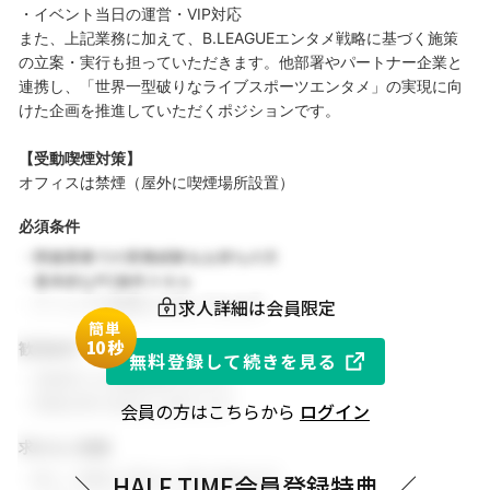
・イベント当日の運営・VIP対応
また、上記業務に加えて、B.LEAGUEエンタメ戦略に基づく施策
の立案・実行も担っていただきます。他部署やパートナー企業と
連携し、「世界一型破りなライブスポーツエンタメ」の実現に向
けた企画を推進していただくポジションです。
【受動喫煙対策】
オフィスは禁煙（屋外に喫煙場所設置）
必須条件
・関連業務での実務経験をお持ちの方
・基本的なPC操作スキル
求人詳細は会員限定
・チームでの協働を大切にできる方
簡単
1
0秒
歓迎条件
無料登録して続きを見る
・同業界での就業経験がある方
・関連分野の知見をお持ちの方
会員の方はこちらから
ログイン
求める人物像
・新しい挑戦に前向きに取り組める方
＼
HALF TIME会員登録特典
／