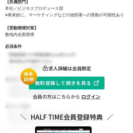
【所属部門】
本社／ビジネスプロデュース部
※将来的に、マーケティングなどの他部署への異動の可能性あり
【受動喫煙対策】
敷地内全面禁煙
必須条件
・関連業務での実務経験をお持ちの方
・基本的なPC操作スキル
求人詳細は会員限定
・チームでの協働を大切にできる方
簡単
1
0秒
歓迎条件
無料登録して続きを見る
・同業界での就業経験がある方
・関連分野の知見をお持ちの方
会員の方はこちらから
ログイン
求める人物像
・新しい挑戦に前向きに取り組める方
＼
HALF TIME会員登録特典
／
・スポーツビジネスに強い関心をお持ちの方