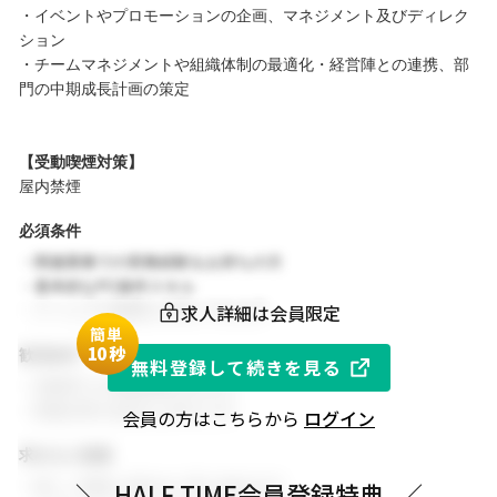
・イベントやプロモーションの企画、マネジメント及びディレク
ション
・チームマネジメントや組織体制の最適化 ・経営陣との連携、部
門の中期成長計画の策定
【受動喫煙対策】
屋内禁煙
必須条件
・関連業務での実務経験をお持ちの方
・基本的なPC操作スキル
求人詳細は会員限定
・チームでの協働を大切にできる方
簡単
1
0秒
歓迎条件
無料登録して続きを見る
・同業界での就業経験がある方
・関連分野の知見をお持ちの方
会員の方はこちらから
ログイン
求める人物像
・新しい挑戦に前向きに取り組める方
＼
HALF TIME会員登録特典
／