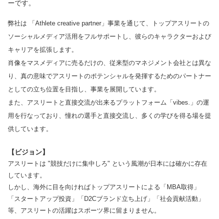
ーです。
弊社は
「
Athlete creative partner」事業を通じて、トップアスリートの
ソーシャルメディア活用をフルサポートし、彼らのキャラクターおよび
キャリアを拡張します。
肖像をマスメディアに売るだけの、従来型のマネジメント会社とは異な
り、真の意味でアスリートのポテンシャルを発揮するためのパートナー
としての立ち位置を目指し、事業を展開しています。
また、アスリートと直接交流が出来るプラットフォーム「vibes.」の運
用を行なっており、憧れの選手と直接交流し、多くの学びを得る場を提
供しています。
【ビジョン】
アスリートは "競技だけに集中しろ" という風潮が日本には確かに存在
しています。
しかし、海外に目を向ければトップアスリートによる「MBA取得」
「スタートアップ投資」「D2Cブランド立ち上げ」「社会貢献活動」
等、アスリートの活躍はスポーツ界に留まりません。