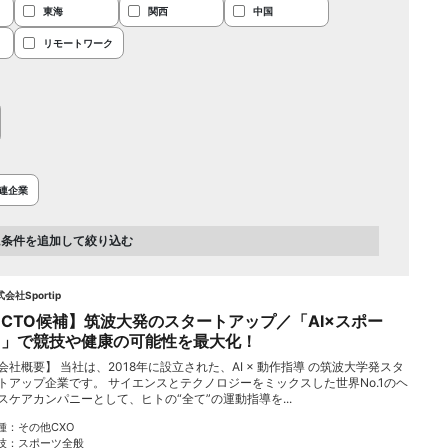
東海
関西
中国
リモートワーク
連企業
に条件を追加して絞り込む
会社Sportip
CTO候補】筑波大発のスタートアップ／「AI×スポー
ツ」で競技や健康の可能性を最大化！
会社概要】 当社は、2018年に設立された、AI × 動作指導 の筑波大学発スタ
トアップ企業です。 サイエンスとテクノロジーをミックスした世界No.1のヘ
スケアカンパニーとして、ヒトの“全て”の運動指導を...
種
その他CXO
技
スポーツ全般