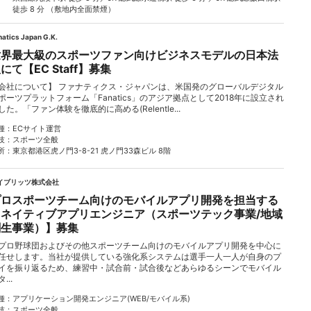
徒歩 8 分 （敷地内全⾯禁煙）
natics Japan G.K.
世界最大級のスポーツファン向けビジネスモデルの日本法
にて【EC Staff】募集
会社について】 ファナティクス・ジャパンは、米国発のグローバルデジタル
ポーツプラットフォーム「Fanatics」のアジア拠点として2018年に設立され
した。「ファン体験を徹底的に高める(Relentle...
種
ECサイト運営
技
スポーツ全般
所
東京都港区虎ノ門3-8-21 虎ノ門33森ビル 8階
イブリッツ株式会社
プロスポーツチーム向けのモバイルアプリ開発を担当する
【ネイティブアプリエンジニア（スポーツテック事業/地域
創生事業）】募集
プロ野球団およびその他スポーツチーム向けのモバイルアプリ開発を中心に
任せします。当社が提供している強化系システムは選手一人一人が自身のプ
イを振り返るため、練習中・試合前・試合後などあらゆるシーンでモバイル
...
種
アプリケーション開発エンジニア(WEB/モバイル系)
技
スポーツ全般