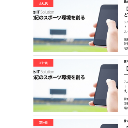
株
正社員
ス
ト
え
職
競
場
株
正社員
ス
ト
え
職
競
場
株
正社員