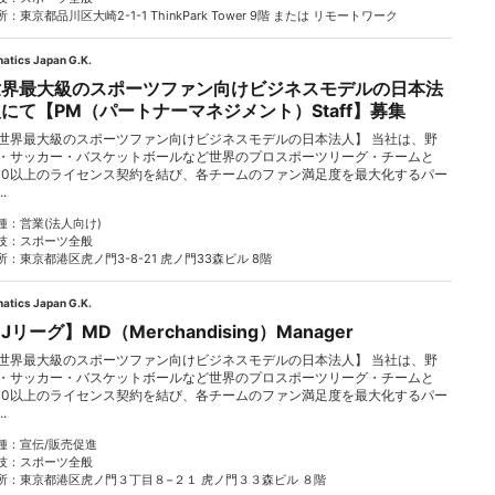
所
東京都品川区大崎2-1-1 ThinkPark Tower 9階 または リモートワーク
natics Japan G.K.
世界最大級のスポーツファン向けビジネスモデルの日本法
にて【PM（パートナーマネジメント）Staff】募集
世界最大級のスポーツファン向けビジネスモデルの日本法人】 当社は、野
・サッカー・バスケットボールなど世界のプロスポーツリーグ・チームと
00以上のライセンス契約を結び、各チームのファン満足度を最大化するパー
..
種
営業(法人向け)
技
スポーツ全般
所
東京都港区虎ノ門3-8-21 虎ノ門33森ビル 8階
natics Japan G.K.
Jリーグ】MD（Merchandising）Manager
世界最大級のスポーツファン向けビジネスモデルの日本法人】 当社は、野
・サッカー・バスケットボールなど世界のプロスポーツリーグ・チームと
00以上のライセンス契約を結び、各チームのファン満足度を最大化するパー
..
種
宣伝/販売促進
技
スポーツ全般
所
東京都港区虎ノ門３丁目８−２１ 虎ノ門３３森ビル ８階