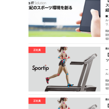
■
ル
リ
職
競
場
株式
正社員
■
ー
ル
職
競
場
株式
正社員