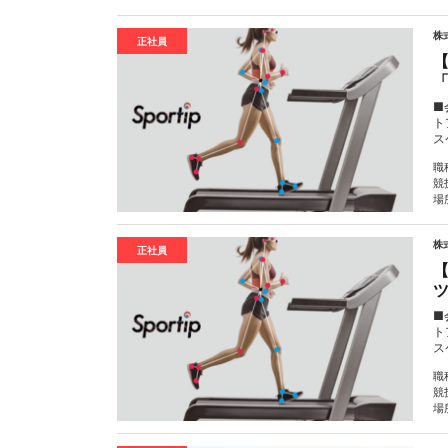
株式
正社員
■
ト
ス
職
競
場
株式
正社員
■
ト
ス
職
競
場