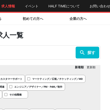
求人情報
イベント
HALF TIMEについて
お問い合わ
る
初めての方へ
企業の方へ
求人一覧
新着順
更新順
／カスタマーサポート
マーケティング／広報／チケッティング／MD
関連
エンジニア／デザイナー／PM・PdM／制作
その他職種