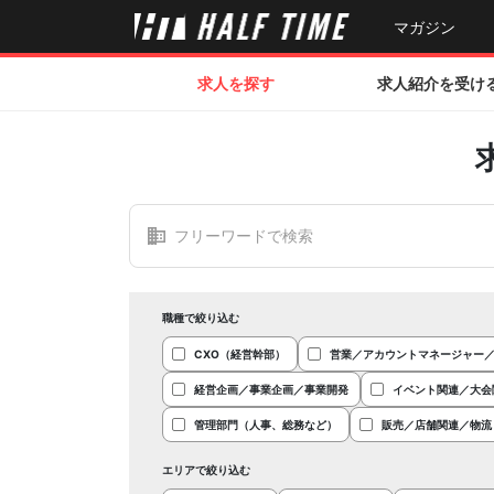
マガジン
求人を探す
求人紹介を受け
職種で絞り込む
CXO（経営幹部）
営業／アカウントマネージャー
経営企画／事業企画／事業開発
イベント関連／大会
管理部門（人事、総務など）
販売／店舗関連／物流
エリアで絞り込む