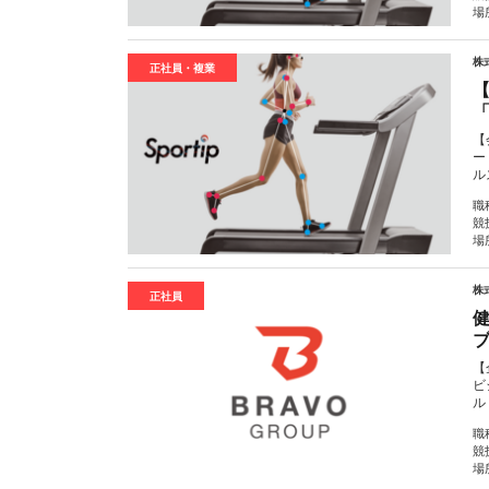
場
株式
正社員・複業
【
ー
ル
職
競
場
株
正社員
【
ビ
ル
職
競
場