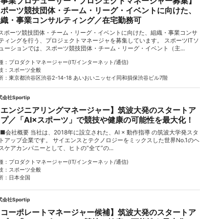
【事業プロデューサー・プロジェクトマネージャー募集】
スポーツ競技団体・チーム・リーグ・イベントに向けた、
組織・事業コンサルティング／在宅勤務可
スポーツ競技団体・チーム・リーグ・イベントに向けた、組織・事業コンサ
ティングを行う、プロジェクトマネージャを募集しています。 スポーツITソ
ューションでは、スポーツ競技団体・チーム・リーグ・イベント（主...
種
プロダクトマネージャー(IT/インターネット/通信)
技
スポーツ全般
所
東京都渋谷区渋谷2-14-18 あいおいニッセイ同和損保渋谷ビル7階
会社Sportip
【エンジニアリングマネージャー】筑波大発のスタートア
ップ／「AI×スポーツ」で競技や健康の可能性を最大化！
会社概要 当社は、2018年に設立された、AI × 動作指導 の筑波大学発スタ
トアップ企業です。 サイエンスとテクノロジーをミックスした世界No.1のヘ
スケアカンパニーとして、ヒトの“全て”の...
種
プロダクトマネージャー(IT/インターネット/通信)
技
スポーツ全般
所
日本全国
会社Sportip
【コーポレートマネージャー候補】筑波大発のスタートア