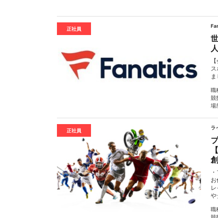
Fa
正社員
人
【
ス
ま
職
競
場
ラ
正社員
・
お
レ
やタ
職
競