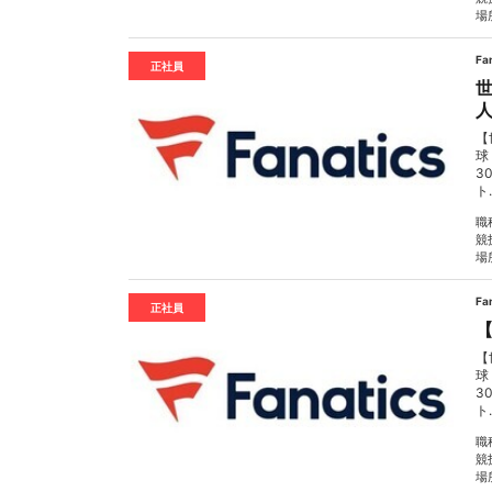
場
Fa
正社員
人
【
球
3
ト.
職
競
場
Fa
正社員
【
【
球
3
ト.
職
競
場