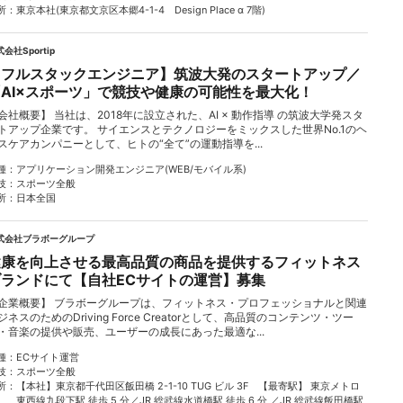
所
東京本社(東京都文京区本郷4-1-4 Design Place α 7階)
会社Sportip
【フルスタックエンジニア】筑波大発のスタートアップ／
「AI×スポーツ」で競技や健康の可能性を最大化！
会社概要】 当社は、2018年に設立された、AI × 動作指導 の筑波大学発スタ
トアップ企業です。 サイエンスとテクノロジーをミックスした世界No.1のヘ
スケアカンパニーとして、ヒトの“全て”の運動指導を...
種
アプリケーション開発エンジニア(WEB/モバイル系)
技
スポーツ全般
所
日本全国
式会社ブラボーグループ
健康を向上させる最高品質の商品を提供するフィットネス
ブランドにて【自社ECサイトの運営】募集
企業概要】 ブラボーグループは、フィットネス・プロフェッショナルと関連
ジネスのためのDriving Force Creatorとして、高品質のコンテンツ・ツー
・音楽の提供や販売、ユーザーの成長にあった最適な...
種
ECサイト運営
技
スポーツ全般
所
【本社】東京都千代⽥区飯⽥橋 2-1-10 TUG ビル 3F 【最寄駅】 東京メトロ
東⻄線九段下駅 徒歩 5 分／JR 総武線⽔道橋駅 徒歩 6 分 ／JR 総武線飯⽥橋駅