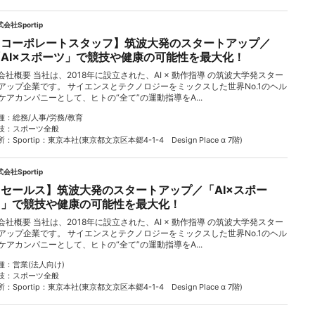
会社Sportip
【コーポレートスタッフ】筑波大発のスタートアップ／
「AI×スポーツ」で競技や健康の可能性を最大化！
会社概要 当社は、2018年に設立された、AI × 動作指導 の筑波大学発スター
アップ企業です。 サイエンスとテクノロジーをミックスした世界No.1のヘル
ケアカンパニーとして、ヒトの“全て”の運動指導をA...
種
総務/人事/労務/教育
技
スポーツ全般
所
Sportip：東京本社(東京都文京区本郷4-1-4 Design Place α 7階)
会社Sportip
【セールス】筑波大発のスタートアップ／「AI×スポー
ツ」で競技や健康の可能性を最大化！
会社概要 当社は、2018年に設立された、AI × 動作指導 の筑波大学発スター
アップ企業です。 サイエンスとテクノロジーをミックスした世界No.1のヘル
ケアカンパニーとして、ヒトの“全て”の運動指導をA...
種
営業(法人向け)
技
スポーツ全般
所
Sportip：東京本社(東京都文京区本郷4-1-4 Design Place α 7階)