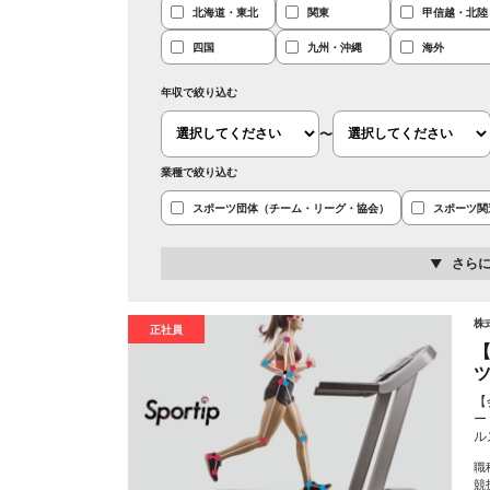
北海道・東北
関東
甲信越・北陸
四国
九州・沖縄
海外
年収で絞り込む
〜
業種で絞り込む
スポーツ団体（チーム・リーグ・協会）
スポーツ関
さら
株式
正社員
【
【
ー
ル
職
競