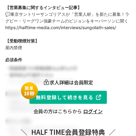
【営業募集に関するインタビュー記事】
💬東京サントリーサンゴリアスが「営業人材」を新たに募集！ラ
グビー・リーグワン強豪チームのビジョンをキーパーソンに聞く
https://halftime-media.com/interviews/sungoliath-sales/
【受動喫煙対策】
屋内禁煙
必須条件
・関連業務での実務経験をお持ちの方
・基本的なPC操作スキル
求人詳細は会員限定
・チームでの協働を大切にできる方
簡単
1
0秒
歓迎条件
無料登録して続きを見る
・同業界での就業経験がある方
・関連分野の知見をお持ちの方
会員の方はこちらから
ログイン
求める人物像
・新しい挑戦に前向きに取り組める方
＼
HALF TIME会員登録特典
／