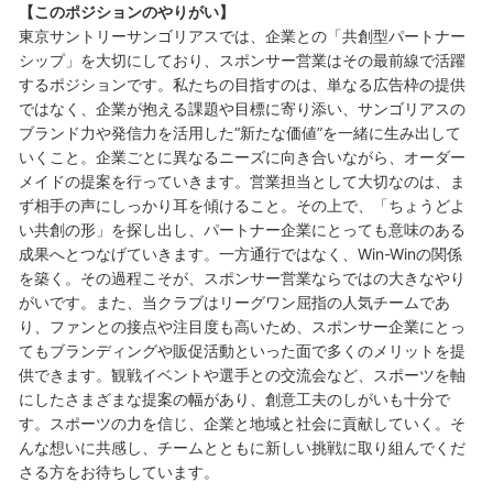
【このポジションのやりがい】
東京サントリーサンゴリアスでは、企業との「共創型パートナー
シップ」を大切にしており、スポンサー営業はその最前線で活躍
するポジションです。私たちの目指すのは、単なる広告枠の提供
ではなく、企業が抱える課題や目標に寄り添い、サンゴリアスの
ブランド力や発信力を活用した“新たな価値”を一緒に生み出して
いくこと。企業ごとに異なるニーズに向き合いながら、オーダー
メイドの提案を行っていきます。営業担当として大切なのは、ま
ず相手の声にしっかり耳を傾けること。その上で、「ちょうどよ
い共創の形」を探し出し、パートナー企業にとっても意味のある
成果へとつなげていきます。一方通行ではなく、Win-Winの関係
を築く。その過程こそが、スポンサー営業ならではの大きなやり
がいです。また、当クラブはリーグワン屈指の人気チームであ
り、ファンとの接点や注目度も高いため、スポンサー企業にとっ
てもブランディングや販促活動といった面で多くのメリットを提
供できます。観戦イベントや選手との交流会など、スポーツを軸
にしたさまざまな提案の幅があり、創意工夫のしがいも十分で
す。スポーツの力を信じ、企業と地域と社会に貢献していく。そ
んな想いに共感し、チームとともに新しい挑戦に取り組んでくだ
さる方をお待ちしています。