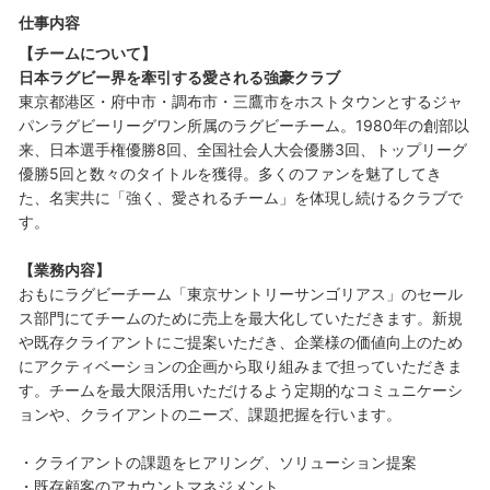
仕事内容
【チームについて】
日本ラグビー界を牽引する愛される強豪クラブ
東京都港区・府中市・調布市・三鷹市をホストタウンとするジャ
パンラグビーリーグワン所属のラグビーチーム。1980年の創部以
来、日本選手権優勝8回、全国社会人大会優勝3回、トップリーグ
優勝5回と数々のタイトルを獲得。多くのファンを魅了してき
た、名実共に「強く、愛されるチーム」を体現し続けるクラブで
す。
【業務内容】
おもにラグビーチーム「東京サントリーサンゴリアス」のセール
ス部門にてチームのために売上を最大化していただきます。新規
や既存クライアントにご提案いただき、企業様の価値向上のため
にアクティベーションの企画から取り組みまで担っていただきま
す。チームを最大限活用いただけるよう定期的なコミュニケーシ
ョンや、クライアントのニーズ、課題把握を行います。
・クライアントの課題をヒアリング、ソリューション提案
・既存顧客のアカウントマネジメント