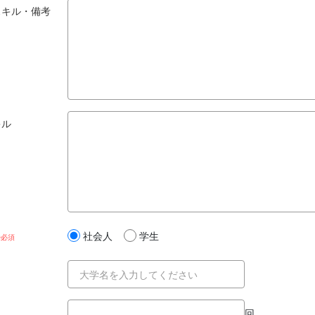
スキル・備考
キル
社会人
学生
回