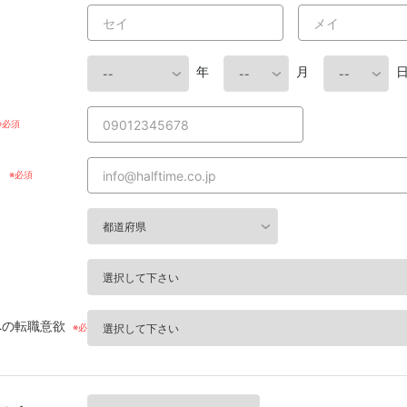
年
月
ス
への転職意欲