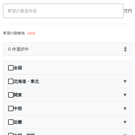
万円
希望の勤務地
▲
0
件選択中
▼
全国
北海道・東北
▼
北海道
関東
▼
青森県
茨城県
中部
▼
岩手県
栃木県
新潟県
近畿
▼
宮城県
群馬県
富山県
三重県