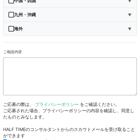
中国・四国
▼
秋田県
埼玉県
石川県
滋賀県
鳥取県
九州・沖縄
▼
山形県
千葉県
福井県
京都府
島根県
福岡県
海外
▼
福島県
東京都
山梨県
大阪府
岡山県
佐賀県
海外
ご相談内容
神奈川県
長野県
兵庫県
広島県
長崎県
岐阜県
奈良県
山口県
熊本県
静岡県
和歌山県
徳島県
大分県
愛知県
香川県
宮崎県
ご応募の際は、
プライバシーポリシー
をご確認ください。
愛媛県
鹿児島県
ご応募された場合、プライバシーポリシーの内容を確認し、同意し
たものとみなします。
高知県
沖縄県
HALF TIMEのコンサルタントからのスカウトメールを受け取ること
ができます